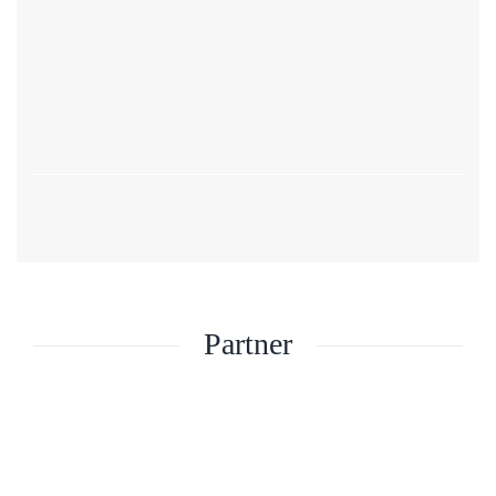
bestrebt, der sich immer weiterentwickelnden Vielfalt an gutem
Geschmack durch Innovation, Harmonie und ausgefallenem
Design gerecht zu werden.
Partner